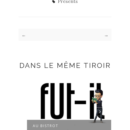
Présents
←
→
DANS LE MÊME TIROIR
AU BISTROT
SURE