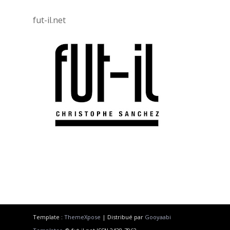
fut-il.net
Template :
ThemeXpose
| Distribué par
Gooyaabi