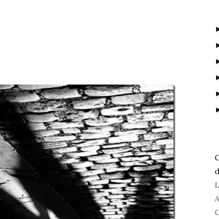
C
d
L
A
C