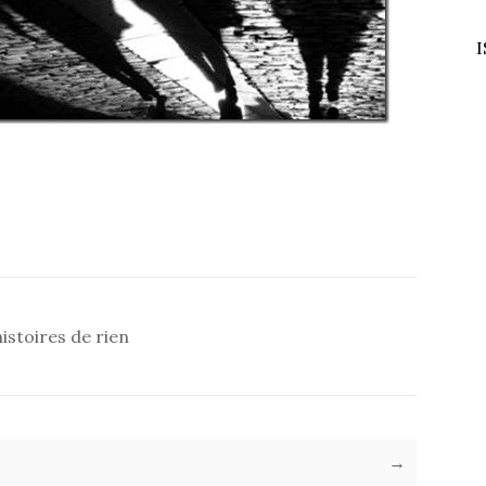
I
histoires de rien
→