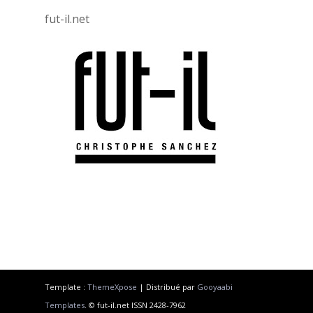
fut-il.net
Template :
ThemeXpose
| Distribué par
Gooyaabi
Templates
. © fut-il.net ISSN 2428-7962