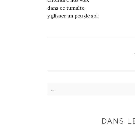
entendre nos voix
dans ce tumulte,
y glisser un peu de soi.
←
DANS L