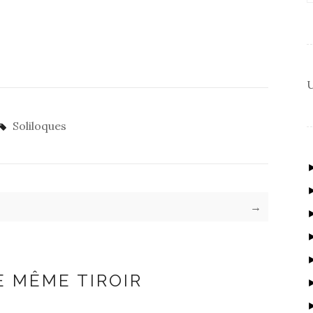
U
Soliloques
→
E MÊME TIROIR