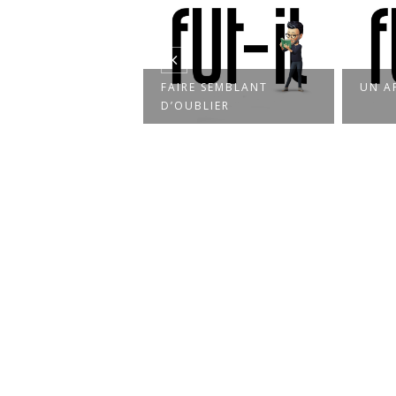
FAIRE SEMBLANT
UN APPÉTIT D’OISEAU
D’OUBLIER