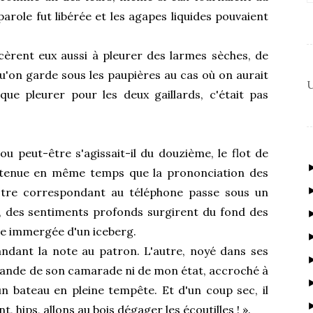
parole fut libérée et les agapes liquides pouvaient
èrent eux aussi à pleurer des larmes sèches, de
u'on garde sous les paupières au cas où on aurait
U
que pleurer pour les deux gaillards, c'était pas
u peut-être s'agissait-il du douzième, le flot de
 retenue en même temps que la prononciation des
tre correspondant au téléphone passe sous un
d, des sentiments profonds surgirent du fond des
tie immergée d'un iceberg.
andant la note au patron. L'autre, noyé dans ses
mande de son camarade ni de mon état, accroché à
 bateau en pleine tempête. Et d'un coup sec, il
, hips, allons au bois dégager les écoutilles ! ».