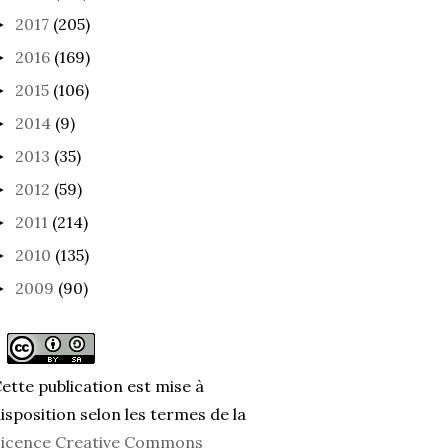
2017
(205)
►
2016
(169)
►
2015
(106)
►
UE DE SAVOIR-
ELLE NE SORT QUE LE
ROND
R
SOIR
2014
(9)
►
2013
(35)
►
2012
(59)
►
2011
(214)
►
2010
(135)
►
2009
(90)
►
ette publication est mise à
isposition selon les termes de la
icence Creative Commons