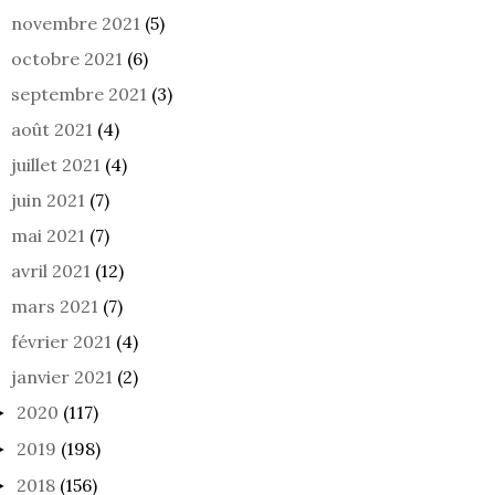
novembre 2021
(5)
ETROUSSE SES
LA VIE SIMPLE
LE M
octobre 2021
(6)
CHES
DE M
septembre 2021
(3)
août 2021
(4)
juillet 2021
(4)
juin 2021
(7)
mai 2021
(7)
avril 2021
(12)
mars 2021
(7)
février 2021
(4)
janvier 2021
(2)
2020
(117)
►
2019
(198)
►
2018
(156)
►