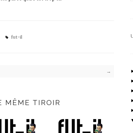
U
fut-il
→
E MÊME TIROIR