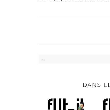
←
DANS L