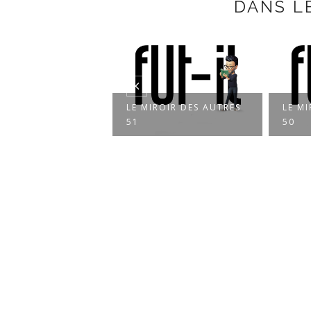
DANS L
ROIR DES AUTRES
LE MIROIR DES AUTRES
LE MI
51
50