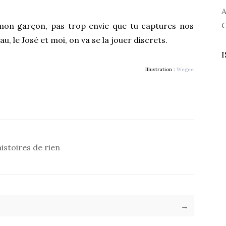
A
C
mon garçon, pas trop envie que tu captures nos
u, le José et moi, on va se la jouer discrets.
I
Illustration :
Wegee
histoires de rien
→