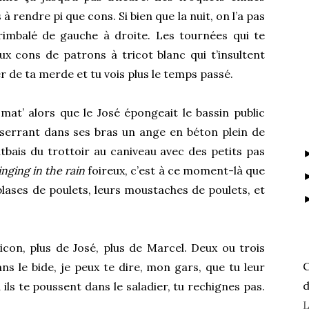
 rendre pi que cons. Si bien que la nuit, on l’a pas
trimbalé de gauche à droite. Les tournées qui te
eux cons de patrons à tricot blanc qui t’insultent
er de ta merde et tu vois plus le temps passé.
mat’ alors que le José épongeait le bassin public
serrant dans ses bras un ange en béton plein de
utbais du trottoir au caniveau avec des petits pas
inging in the rain
foireux, c’est à ce moment-là que
blases de poulets, leurs moustaches de poulets, et
 Picon, plus de José, plus de Marcel. Deux ou trois
C
ans le bide, je peux te dire, mon gars, que tu leur
d
ils te poussent dans le saladier, tu rechignes pas.
L