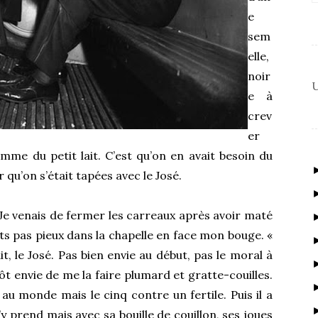
e
sem
elle,
noir
U
e à
crev
er
omme du petit lait. C’est qu’on en avait besoin du
r qu’on s’était tapées avec le José.
. Je venais de fermer les carreaux après avoir maté
its pas pieux dans la chapelle en face mon bouge. «
it, le José. Pas bien envie au début, pas le moral à
tôt envie de me la faire plumard et gratte-couilles.
au monde mais le cinq contre un fertile. Puis il a
s’y prend mais avec sa bouille de couillon, ses joues