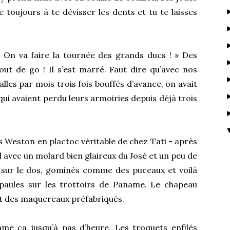
ve toujours à te dévisser les dents et tu te laisses
 On va faire la tournée des grands ducs ! » Des
ut de go ! Il s’est marré. Faut dire qu’avec nos
lles par mois trois fois bouffés d’avance, on avait
qui avaient perdu leurs armoiries depuis déjà trois
es Weston en plactoc véritable de chez Tati - après
l avec un molard bien glaireux du José et un peu de
 sur le dos, gominés comme des puceaux et voilà
paules sur les trottoirs de Paname. Le chapeau
 dit des maquereaux préfabriqués.
me ça jusqu’à pas d’heure. Les troquets enfilés