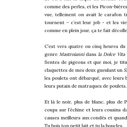
comme des perles, et les Picon-bières à
vue, tellement on avait le carafon 
tournent – c’est leur job - et les vi
comme en plein jour, ça te fait décoll
C’est vers quatre ou cinq heures du 
genre
Mastroianni
dans
la Dolce Vita
fientes de pigeons et que moi, je tit
claquettes de mes deux gueulant un
S
les poulets ont débarqué, avec leurs 
leurs putain de matraques de poulets.
Et là le noir, plus de blanc, plus de
coups sur l’échine et leurs cousins d
causes meilleurs aux condés et quand 
Tu bois ton petit lait et tu la boucles.