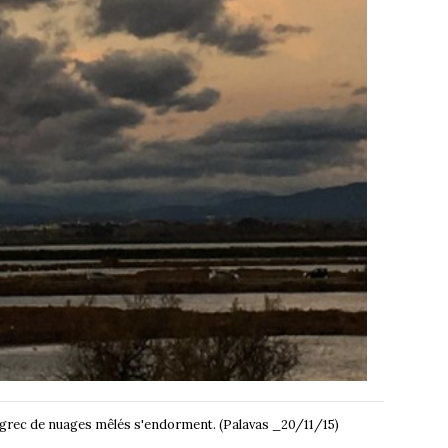
u grec de nuages mêlés s'endorment. (Palavas _20/11/15)