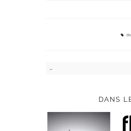
m
←
DANS L