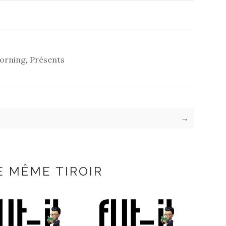
orning
,
Présents
→
E MÊME TIROIR