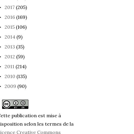
2017
(205)
►
2016
(169)
►
2015
(106)
►
MME DE PEU XIX
L'HOMME DE PEU XVIII
L'HO
(ET F
2014
(9)
►
2013
(35)
►
2012
(59)
►
2011
(214)
►
2010
(135)
►
2009
(90)
►
ette publication est mise à
isposition selon les termes de la
icence Creative Commons