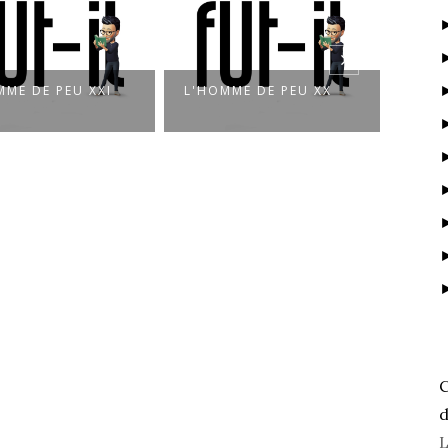
MME DE PEU XXI
L'HOMME DE PEU XX
L'HO
C
d
L