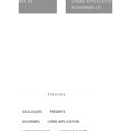
CHÈRE APPLICATION - 27
CHÈR
NOVEMBRE (FI...
NOV
TIROIRS
SOLILOQUES
PRÉSENTS
SOUVENIRS
CHÈRE APPLICATION