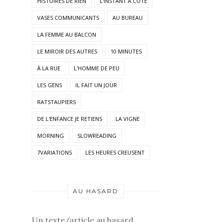
HISTOIRES DE RIEN
L'INSTANT À COTÉ
VASES COMMUNICANTS
AU BUREAU
LA FEMME AU BALCON
LE MIROIR DES AUTRES
10 MINUTES
À LA RUE
L'HOMME DE PEU
LES GENS
IL FAIT UN JOUR
RATSTAUPIERS
DE L'ENFANCE JE RETIENS
LA VIGNE
MORNING
SLOWREADING
7VARIATIONS
LES HEURES CREUSENT
AU HASARD
Un texte/article au hasard