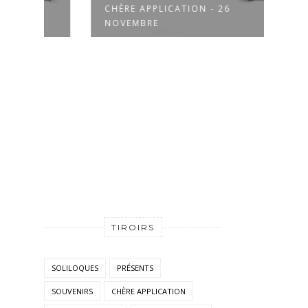
CHÈRE APPLICATION - 26
CHÈR
NOVEMBRE
NOV
TIROIRS
SOLILOQUES
PRÉSENTS
SOUVENIRS
CHÈRE APPLICATION