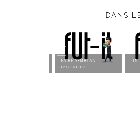
DANS L
UE LE REGARD
FAIRE SEMBLANT
UN A
ENT
D’OUBLIER