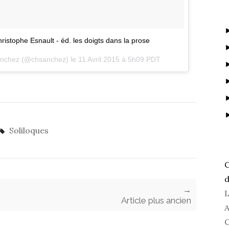
hristophe Esnault - éd. les doigts dans la prose
Sanchez (@chsanchez) le
11 Avril 2015 à 5h09 PDT
Soliloques
C
d
→
L
Article plus ancien
A
C