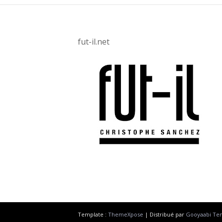
fut-il.net
Template :
ThemeXpose
| Distribué par
Gooyaabi Te