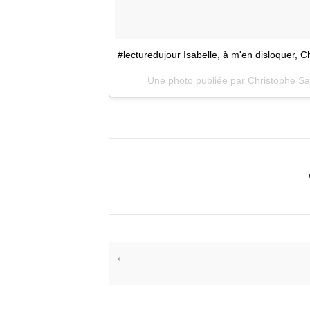
#lecturedujour Isabelle, à m'en disloquer, C
Une photo publiée par Christophe 
←