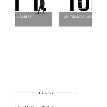
UN TEMPS D’ARRÊT
TÊ
TIROIRS
SOLILOQUES
PRÉSENTS