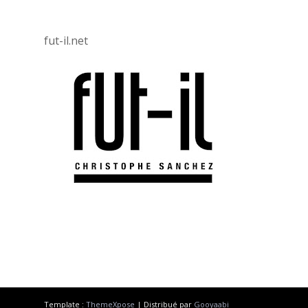
fut-il.net
Template :
ThemeXpose
| Distribué par
Gooyaabi