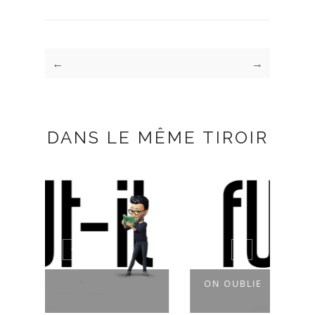
←
→
DANS LE MÊME TIROIR
ON OUBLIE
MAL