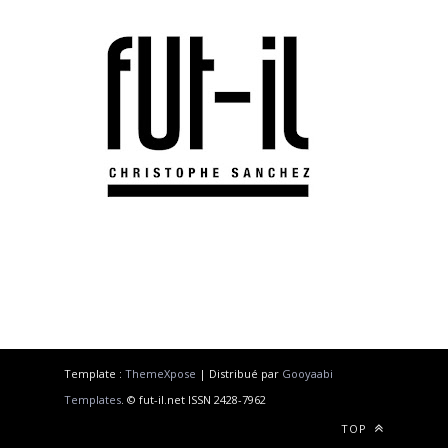
Template :
ThemeXpose
| Distribué par
Gooyaabi
Templates
. © fut-il.net ISSN 2428-7962
TOP