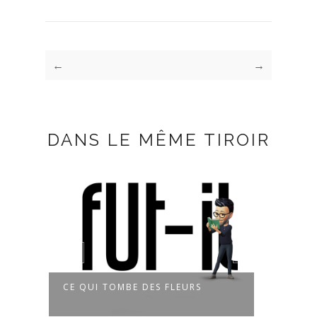
←
→
DANS LE MÊME TIROIR
CE QUI TOMBE DES FLEURS
À LA M