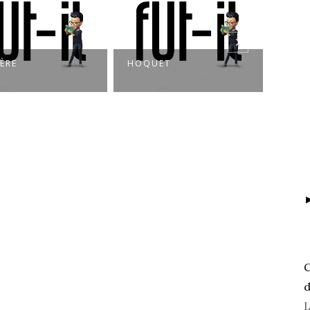
UET
MAMÉ AU CORPS QUI
FLEM
TOMBE
C
d
L