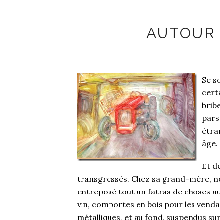
AUTOUR
Se so
cert
brib
pars
étra
âge.
Et d
transgressés. Chez sa grand-mère, no
entreposé tout un fatras de choses a
vin, comportes en bois pour les vend
métalliques, et au fond, suspendus sur 