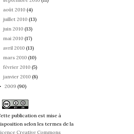
septembre 2010
(11)
août 2010
(4)
juillet 2010
(13)
ME
ON OUBLIE
MAL 
juin 2010
(13)
mai 2010
(17)
avril 2010
(13)
mars 2010
(10)
février 2010
(5)
janvier 2010
(8)
2009
(90)
►
ette publication est mise à
isposition selon les termes de la
icence Creative Commons