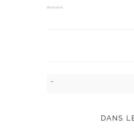
illustration
←
DANS L