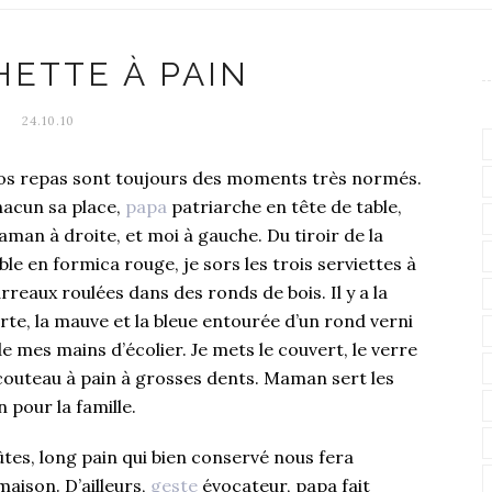
HETTE À PAIN
24.10.10
s repas sont toujours des moments très normés.
acun sa place,
papa
patriarche en tête de table,
man à droite, et moi à gauche. Du tiroir de la
ble en formica rouge, je sors les trois serviettes à
rreaux roulées dans des ronds de bois. Il y a la
rte, la mauve et la bleue entourée d’un rond verni
de mes mains d’écolier. Je mets le couvert, le verre
 couteau à pain à grosses dents. Maman sert les
n pour la famille.
es, long pain qui bien conservé nous fera
maison. D’ailleurs,
geste
évocateur, papa fait