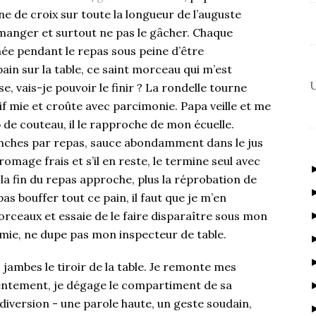
e de croix sur toute la longueur de l’auguste
n manger et surtout ne pas le gâcher. Chaque
e pendant le repas sous peine d’être
n sur la table, ce saint morceau qui m’est
U
, vais-je pouvoir le finir ? La rondelle tourne
tif mie et croûte avec parcimonie. Papa veille et me
de couteau, il le rapproche de mon écuelle.
ranches par repas, sauce abondamment dans le jus
romage frais et s’il en reste, le termine seul avec
 la fin du repas approche, plus la réprobation de
s bouffer tout ce pain, il faut que je m’en
orceaux et essaie de le faire disparaître sous mon
e mie, ne dupe pas mon inspecteur de table.
 jambes le tiroir de la table. Je remonte mes
entement, je dégage le compartiment de sa
diversion - une parole haute, un geste soudain,