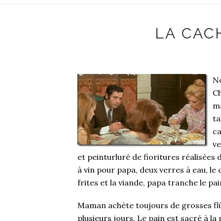
LA CAC
No
Ch
ma
ta
ca
ve
et peinturluré de fioritures réalisées 
à vin pour papa, deux verres à eau, le
frites et la viande, papa tranche le pai
Maman achète toujours de grosses flût
plusieurs jours. Le pain est sacré à la 