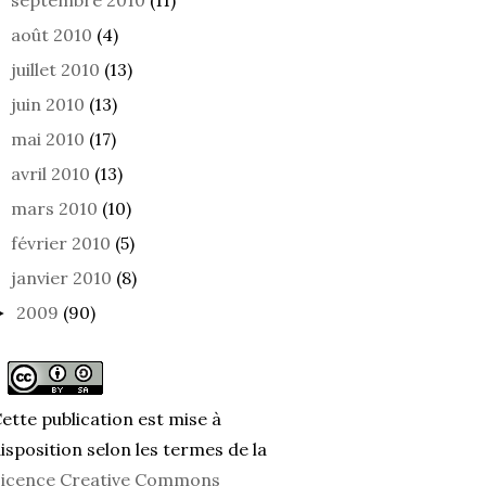
septembre 2010
(11)
août 2010
(4)
juillet 2010
(13)
juin 2010
(13)
mai 2010
(17)
avril 2010
(13)
ME
ON OUBLIE
MAL 
mars 2010
(10)
février 2010
(5)
janvier 2010
(8)
2009
(90)
►
ette publication est mise à
isposition selon les termes de la
icence Creative Commons