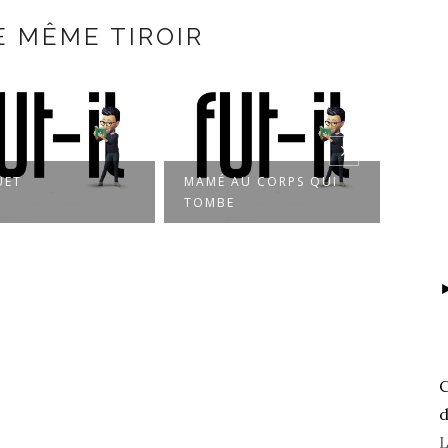
E MÊME TIROIR
UET
MAMÉ AU CORPS QUI
FLEM
TOMBE
C
d
L