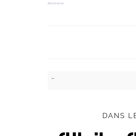
illustration
←
DANS L