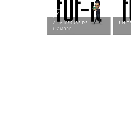
UI TOMBE DES
À LA MESURE DE
UN T
RS
L’OMBRE