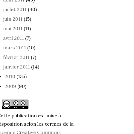
juillet 2011
(40)
juin 2011
(15)
ISTROT
SUREXPOSITION
CE Q
mai 2011
(11)
FLEU
avril 2011
(7)
mars 2011
(10)
février 2011
(7)
janvier 2011
(14)
2010
(135)
►
2009
(90)
►
ette publication est mise à
isposition selon les termes de la
icence Creative Commons