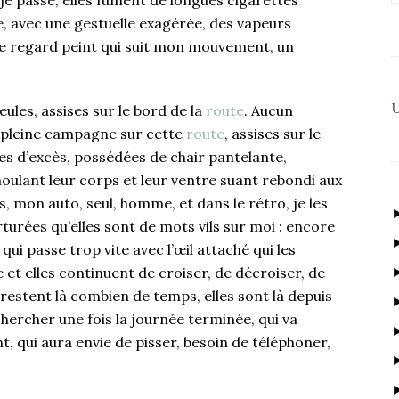
 je passe, elles fument de longues cigarettes
, avec une gestuelle exagérée, des vapeurs
e regard peint qui suit mon mouvement, un
U
eules, assises sur le bord de la
route
. Aucun
n pleine campagne sur cette
route
, assises sur le
ges d’excès, possédées de chair pantelante,
moulant leur corps et leur ventre suant rebondi aux
os, mon auto, seul, homme, et dans le rétro, je les
rturées qu’elles sont de mots vils sur moi : encore
 qui passe trop vite avec l’œil attaché qui les
et elles continuent de croiser, de décroiser, de
 restent là combien de temps, elles sont là depuis
chercher une fois la journée terminée, qui va
nt, qui aura envie de pisser, besoin de téléphoner,