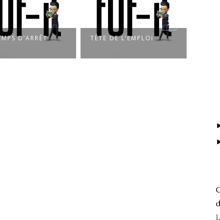
EMPS D’ARRÊT
TÊTE DE L’EMPLOI
AU B
C
d
L