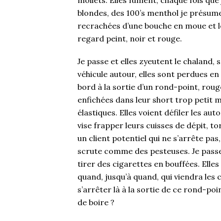
mollets. Elles fument, chaque fois que
blondes, des 100’s menthol je présume
recrachées d’une bouche en moue et l
regard peint, noir et rouge.
Je passe et elles zyeutent le chaland, s
véhicule autour, elles sont perdues e
bord à la sortie d’un rond-point, rou
enfichées dans leur short trop petit 
élastiques. Elles voient défiler les aut
vise frapper leurs cuisses de dépit, to
un client potentiel qui ne s’arrête pas,
scrute comme des pesteuses. Je passe 
tirer des cigarettes en bouffées. Elles
quand, jusqu’à quand, qui viendra les 
s’arrêter là à la sortie de ce rond-poi
de boire ?