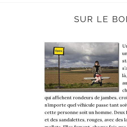
SUR LE BO
Un
un
st
s’
là
au
ch
qui affichent rondeurs de jambes, cr
n’importe quel véhicule passe tant soit
cette personne soit un homme. Deux f
et des sandalettes, rouges, avec des 