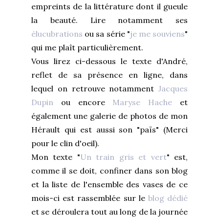
empreints de la littérature dont il gueule
la beauté. Lire notamment ses
élucubrations
ou sa série "
je me souviens
"
qui me plaît particulièrement.
Vous lirez ci-dessous le texte d'André,
reflet de sa présence en ligne, dans
lequel on retrouve notamment
Jacques
Dupin
ou encore
Maryse Hache
et
également une galerie de photos de mon
Hérault qui est aussi son "païs" (Merci
pour le clin d'oeil).
Mon texte "
Un train gris et vert
" est,
comme il se doit, confiner dans son blog
et la liste de l'ensemble des vases de ce
mois-ci est rassemblée sur le
blog dédié
et se déroulera tout au long de la journée