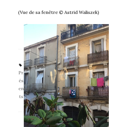
(Vue de sa fenêtre © Astrid Waliszek)
Pr
és
en
ts