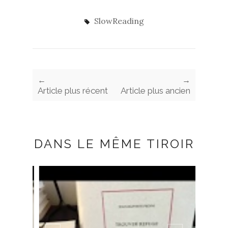
SlowReading
←
→
Article plus récent
Article plus ancien
DANS LE MÊME TIROIR