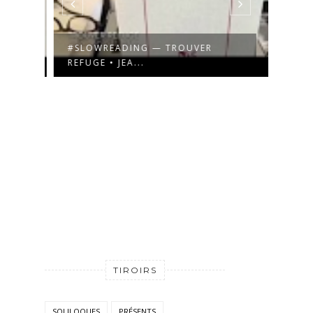
#SLOWREADING — TROUVER
#SLO
REFUGE • JEA...
FLOR
TIROIRS
SOLILOQUES
PRÉSENTS