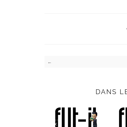
←
DANS L