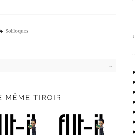
Soliloques
U
→
E MÊME TIROIR