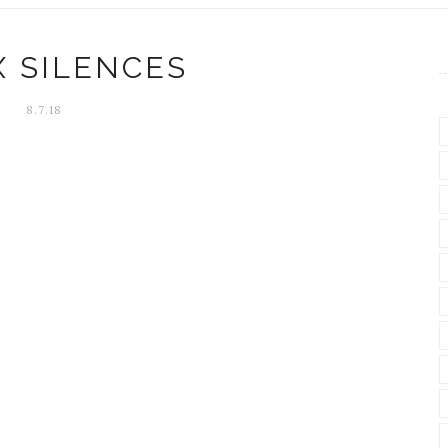
X SILENCES
8.7.18