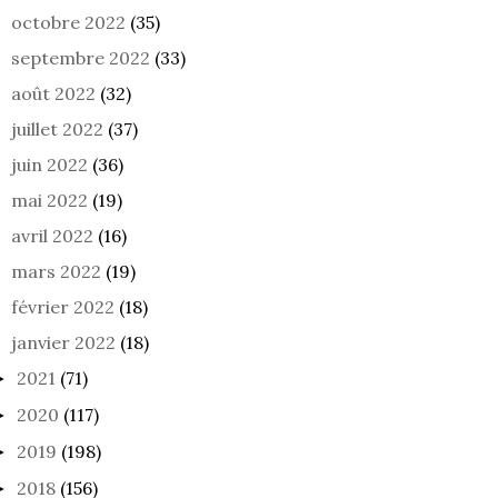
octobre 2022
(35)
septembre 2022
(33)
août 2022
(32)
LE MIROIR DES AUTRES
LE MIROIR DES AUTRES
juillet 2022
(37)
50
55
juin 2022
(36)
mai 2022
(19)
avril 2022
(16)
mars 2022
(19)
février 2022
(18)
janvier 2022
(18)
2021
(71)
►
2020
(117)
►
2019
(198)
►
2018
(156)
►