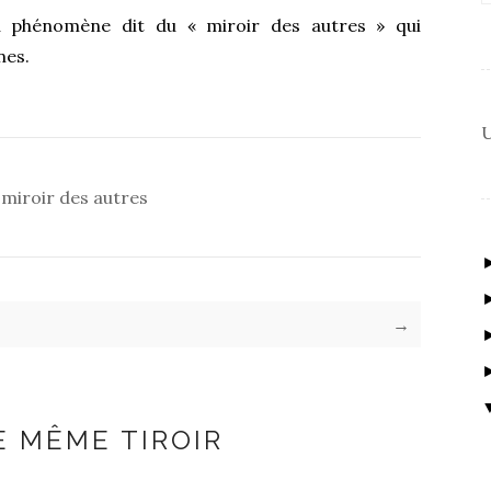
u phénomène dit du « miroir des autres » qui
nes.
U
 miroir des autres
→
E MÊME TIROIR