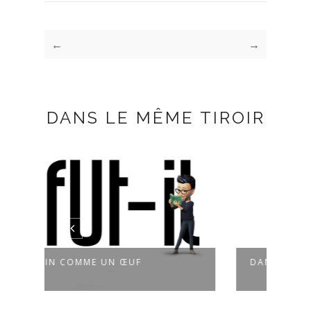
←
→
DANS LE MÊME TIROIR
DANS LE PRESQUE NOIR
C