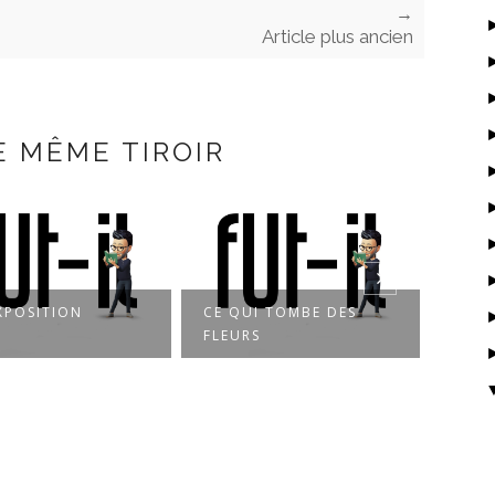
→
Article plus ancien
E MÊME TIROIR
XPOSITION
CE QUI TOMBE DES
À LA
FLEURS
L’OM