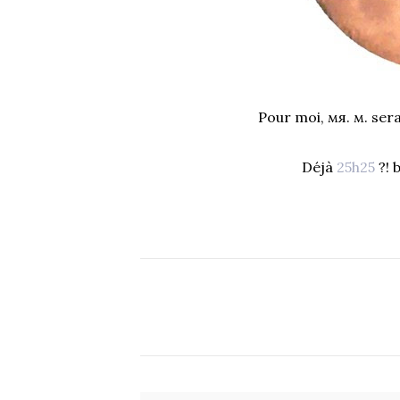
Pour moi,
мя. м.
sera
Déjà
25h25
?! 