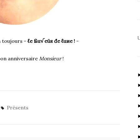
U
 toujours -
ℓe ßu√eūя đe ℓuиe !
-
bon anniversaire
Monsieur
!
Présents