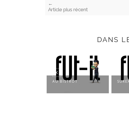
←
Article plus récent
DANS L
DE L’EMPLOI
AU BISTROT
SURE