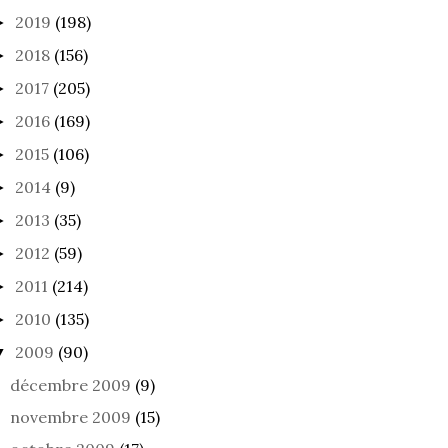
2019
(198)
►
2018
(156)
►
2017
(205)
►
2016
(169)
►
2015
(106)
►
2014
(9)
►
2013
(35)
►
2012
(59)
►
 MESURE DE
PENDANT CE TEMPS…
TÊTE
2011
(214)
►
BRE
2010
(135)
►
2009
(90)
▼
décembre 2009
(9)
novembre 2009
(15)