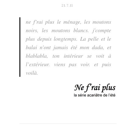
21.7.11
ne f’rai plus le ménage, les moutons
noirs, les moutons blancs. j'compte
plus depuis longtemps. La pelle et le
balai n’ont jamais été mon dada, et
blablabla, ton intérieur se voit à
l’extérieur. viens pas voir. et puis
voilà.
.
.