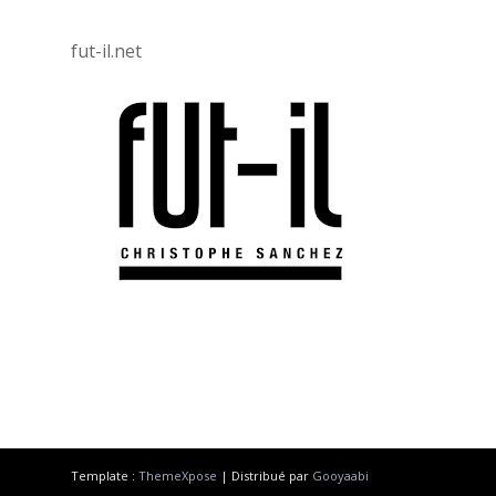
fut-il.net
Template :
ThemeXpose
| Distribué par
Gooyaabi