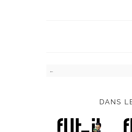
←
DANS L