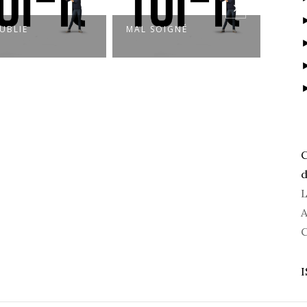
UBLIE
MAL SOIGNÉ
MISÈ
C
d
L
A
C
I