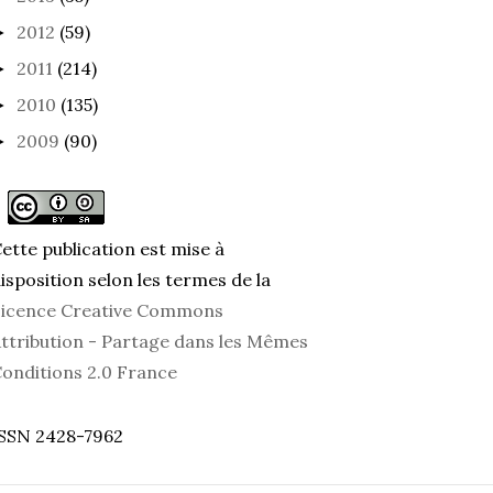
2012
(59)
►
ÈÈRE
HOQUET
MAMÉ
2011
(214)
►
TOM
2010
(135)
►
2009
(90)
►
ette publication est mise à
isposition selon les termes de la
icence Creative Commons
ttribution - Partage dans les Mêmes
onditions 2.0 France
SSN 2428-7962