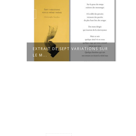
EXTRAIT DE SEPT VARIATIONS SUR
PARU
LE M...
SUR L