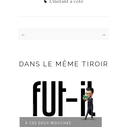
L'instant à coté
←
→
DANS LE MÊME TIROIR
À CES DEUX MOUCHES
DÉBR