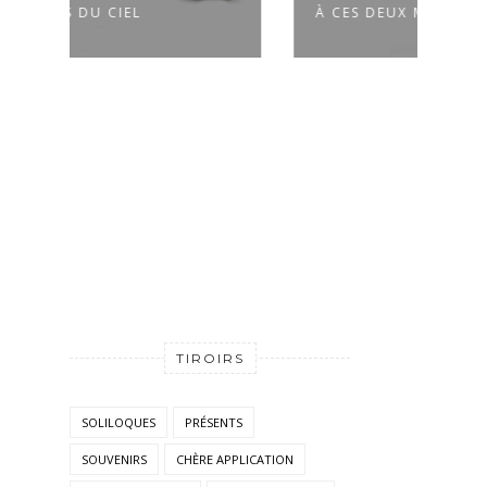
À CES DEUX MOUCHES
DÉ
TIROIRS
SOLILOQUES
PRÉSENTS
SOUVENIRS
CHÈRE APPLICATION