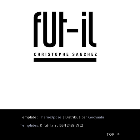
Template :
ThemeXpose
| Distribué par
Gooyaabi
Templates
. © fut-il.net ISSN 2428-7962
TOP