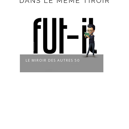
DANS LE MÊME TIROIR
LE MIROIR DES AUTRES 50
LE M