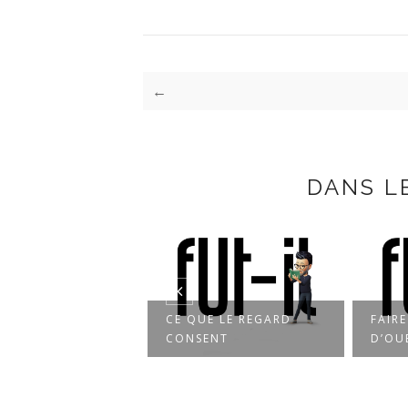
←
DANS L
E QUE LE REGARD
FAIRE SEMBLANT
U
ONSENT
D’OUBLIER