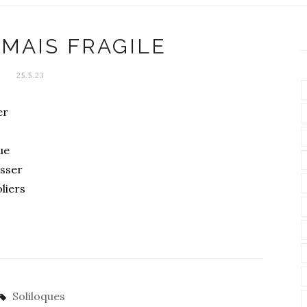
 MAIS FRAGILE
25.5.23
uer
que
usser
oliers
Soliloques