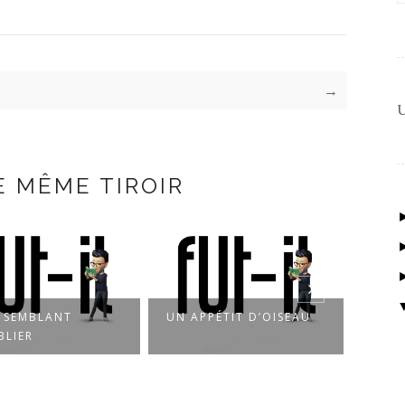
→
U
E MÊME TIROIR
N APPÉTIT D’OISEAU
UN JOUR À SAUTER
P
DANS UN NUAGE