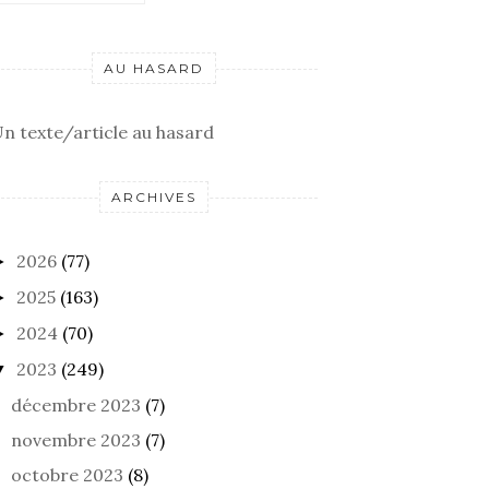
AU HASARD
n texte/article au hasard
ARCHIVES
2026
(77)
►
2025
(163)
►
2024
(70)
►
2023
(249)
▼
LEIN COMME UN ŒUF
DANS LE PRESQUE NOIR
C
décembre 2023
(7)
C
novembre 2023
(7)
octobre 2023
(8)