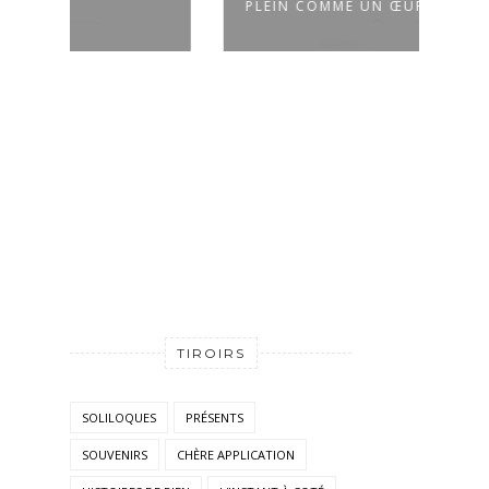
PLEIN COMME UN ŒUF
DANS
TIROIRS
SOLILOQUES
PRÉSENTS
SOUVENIRS
CHÈRE APPLICATION