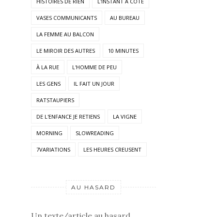
HISTOIRES DE RIEN
L'INSTANT À COTÉ
VASES COMMUNICANTS
AU BUREAU
LA FEMME AU BALCON
LE MIROIR DES AUTRES
10 MINUTES
À LA RUE
L'HOMME DE PEU
LES GENS
IL FAIT UN JOUR
RATSTAUPIERS
DE L'ENFANCE JE RETIENS
LA VIGNE
MORNING
SLOWREADING
7VARIATIONS
LES HEURES CREUSENT
AU HASARD
Un texte/article au hasard