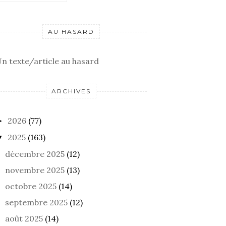
AU HASARD
n texte/article au hasard
ARCHIVES
2026
(77)
►
2025
(163)
▼
décembre 2025
(12)
APPÉTIT D’OISEAU
UN JOUR À SAUTER
PLE
novembre 2025
(13)
DANS UN NUAGE
octobre 2025
(14)
septembre 2025
(12)
août 2025
(14)