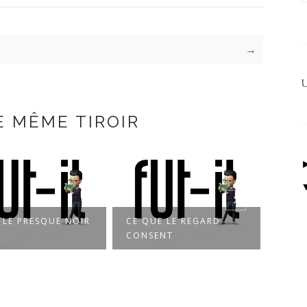
→
U
E MÊME TIROIR
QUE LE REGARD
FAIRE SEMBLANT
UN 
SENT
D’OUBLIER