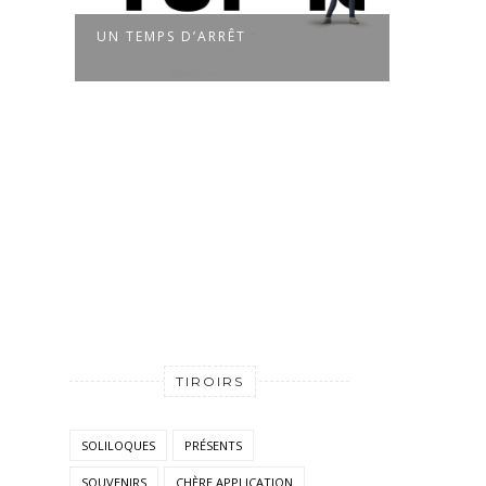
UN TEMPS D’ARRÊT
TÊTE
TIROIRS
SOLILOQUES
PRÉSENTS
SOUVENIRS
CHÈRE APPLICATION