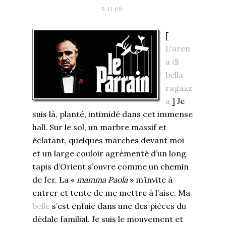
9.11.09
[
L'aren
a di
bella
ragazz
a
] Je
suis là, planté, intimidé dans cet immense
hall. Sur le sol, un marbre massif et
éclatant, quelques marches devant moi
et un large couloir agrémenté d’un long
tapis d’Orient s’ouvre comme un chemin
de fer. La «
mamma Paola
» m’invite à
entrer et tente de me mettre à l’aise. Ma
belle
s’est enfuie dans une des pièces du
dédale familial. Je suis le mouvement et