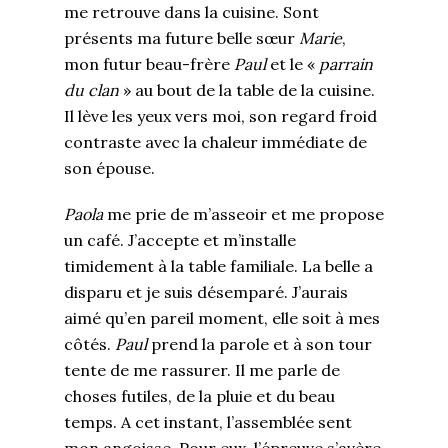
me retrouve dans la cuisine. Sont
présents ma future belle sœur
Marie
,
mon futur beau-frère
Paul
et le «
parrain
du clan
» au bout de la table de la cuisine.
Il lève les yeux vers moi, son regard froid
contraste avec la chaleur immédiate de
son épouse.
Paola
me prie de m’asseoir et me propose
un café. J’accepte et m’installe
timidement à la table familiale. La belle a
disparu et je suis désemparé. J’aurais
aimé qu’en pareil moment, elle soit à mes
côtés.
Paul
prend la parole et à son tour
tente de me rassurer. Il me parle de
choses futiles, de la pluie et du beau
temps. A cet instant, l’assemblée sent
mon angoisse. Pour eux, l’épreuve s’avère