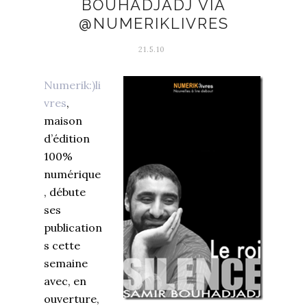
BOUHADJADJ VIA
@NUMERIKLIVRES
21.5.10
Numerik:)li
vres
,
maison
d’édition
100%
numérique
, débute
ses
publication
s cette
semaine
avec, en
ouverture,