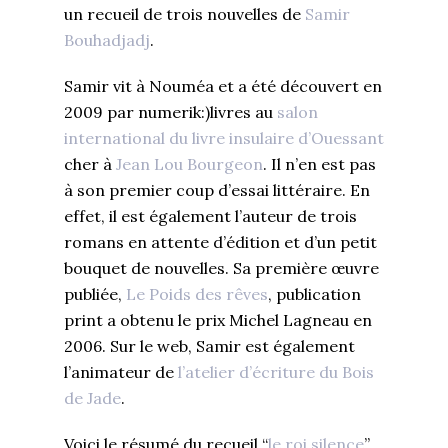
un recueil de trois nouvelles de
Samir
Bouhadjadj
.
Samir vit à Nouméa et a été découvert en
2009 par numerik:)livres au
salon
international du livre insulaire d’Ouessant
cher à
Jean Lou Bourgeon
. Il n’en est pas
à son premier coup d’essai littéraire. En
effet, il est également l’auteur de trois
romans en attente d’édition et d’un petit
bouquet de nouvelles. Sa première œuvre
publiée,
Le Poids des rêves
, publication
print a obtenu le prix Michel Lagneau en
2006. Sur le web, Samir est également
l’animateur de
l’atelier d’écriture du Bois
de Jade
.
Voici le résumé du recueil “
le roi silence
”