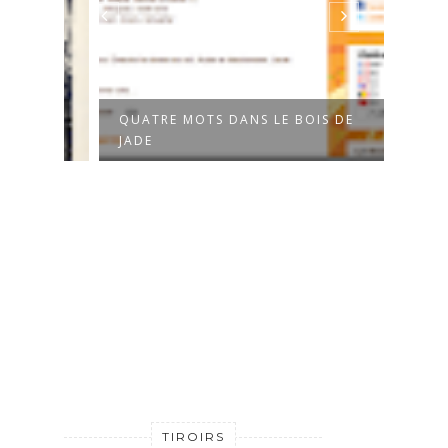
QUATRE MOTS DANS LE BOIS DE
FICT
JADE
NICO
TIROIRS