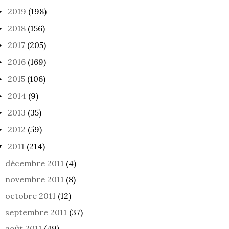
2019
(198)
►
2018
(156)
►
2017
(205)
►
2016
(169)
►
2015
(106)
►
2014
(9)
►
2013
(35)
►
2012
(59)
►
2011
(214)
▼
décembre 2011
(4)
novembre 2011
(8)
octobre 2011
(12)
septembre 2011
(37)
SOIGNÉ
MISÈÈÈRE
HOQ
août 2011
(49)