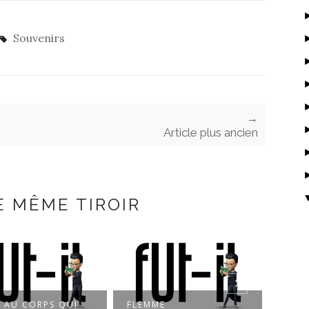
Souvenirs
→
Article plus ancien
E MÊME TIROIR
ME
ON OUBLIE
MAL 