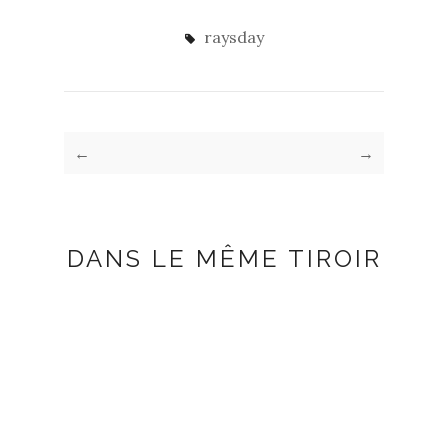
raysday
←
→
DANS LE MÊME TIROIR