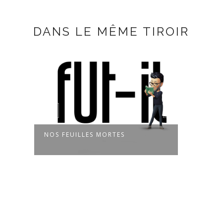
DANS LE MÊME TIROIR
LLES MORTES
FENÊTRE SUR FENÊTRE