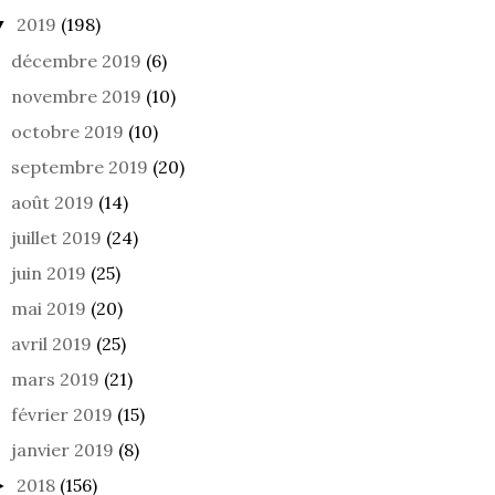
2019
(198)
▼
décembre 2019
(6)
APPÉTIT D’OISEAU
UN JOUR À SAUTER
PLE
DANS UN NUAGE
novembre 2019
(10)
octobre 2019
(10)
septembre 2019
(20)
août 2019
(14)
juillet 2019
(24)
juin 2019
(25)
mai 2019
(20)
avril 2019
(25)
mars 2019
(21)
février 2019
(15)
janvier 2019
(8)
2018
(156)
►