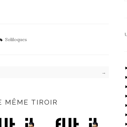
U
Soliloques
→
E MÊME TIROIR