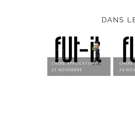
DANS L
 APPLICATION -
CHÈRE APPLICATION -
CHÈR
OVEMBRE
24 NOVEMBRE
22 N