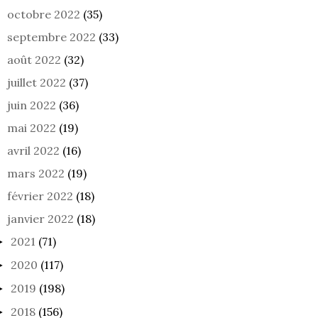
octobre 2022
(35)
septembre 2022
(33)
août 2022
(32)
juillet 2022
(37)
juin 2022
(36)
mai 2022
(19)
avril 2022
(16)
 QUI ON ÉTAIT
LE MIROIR DES AUTRES
CHÈR
43
23 
mars 2022
(19)
février 2022
(18)
janvier 2022
(18)
2021
(71)
►
2020
(117)
►
2019
(198)
►
2018
(156)
►