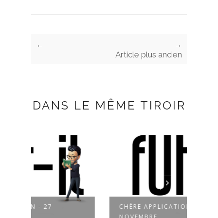
←
→
Article plus ancien
DANS LE MÊME TIROIR
CHÈRE APPLICATION - 26
CHÈR
NOVEMBRE
NOV