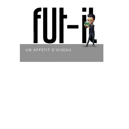
UN APPÉTIT D’OISEAU
UN J
NUA